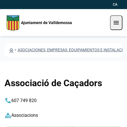
Pasar al contenido principal
Saltar al contingut
CA
menu
Ajuntament de Valldemossa
HOME
CHEVRON_RIGHT
ASOCIACIONES, EMPRESAS, EQUIPAMIENTOS E INSTALACIO
Associació de Caçadors
phone
607 749 820
category
Associacions