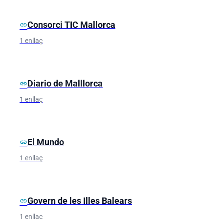
Consorci TIC Mallorca
link
1 enllaç
Diario de Malllorca
link
1 enllaç
El Mundo
link
1 enllaç
Govern de les Illes Balears
link
1 enllaç