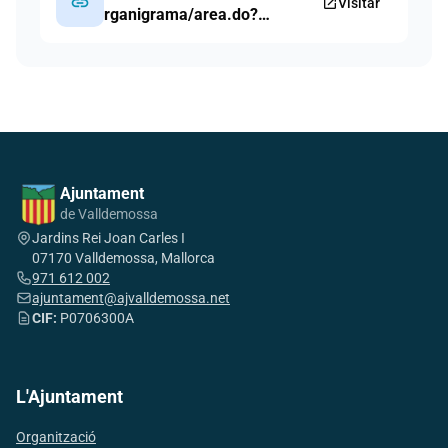
link
open_in_new
Visitar
rganigrama/area.do?
lang=ca&coduo=8
Ajuntament
de Valldemossa
Jardins Rei Joan Carles I
07170 Valldemossa, Mallorca
971 612 002
ajuntament@ajvalldemossa.net
CIF:
P0706300A
L'Ajuntament
Organització