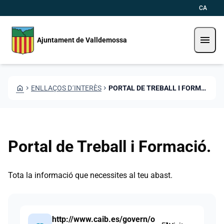
Vés al contingut
Saltar al contingut
CA
menu
Ajuntament de Valldemossa
HOME
CHEVRON_RIGHT
ENLLAÇOS D´INTERÈS
CHEVRON_RIGHT
PORTAL DE TREBALL I FORMACIÓ.
Portal de Treball i Formació.
Tota la informació que necessites al teu abast.
http://www.caib.es/govern/o