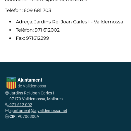
Telèfon:
609 681 703
Adreça: Jardins Rei Joan Carles I - Valldemossa
Telèfon: 971 612002
Fax: 971612299
Ajuntament
de Valldemossa
Jardins Rei Joan Carles I
07170 Valldemossa, Mallorca
971 612 002
ajuntament@ajvalldemossa.net
CIF:
P0706300A