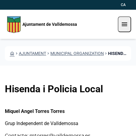
Skip to main content
Saltar al contingut
CA
menu
Ajuntament de Valldemossa
HOME
CHEVRON_RIGHT
AJUNTAMENT
CHEVRON_RIGHT
MUNICIPAL ORGANIZATION
CHEVRON_RIGHT
HISENDA I POLICIA LOCAL
Hisenda i Policia Local
Miquel Angel Torres Torres
Grup Independent de Valldemossa
Contacte: mtorres@valldemossa.es