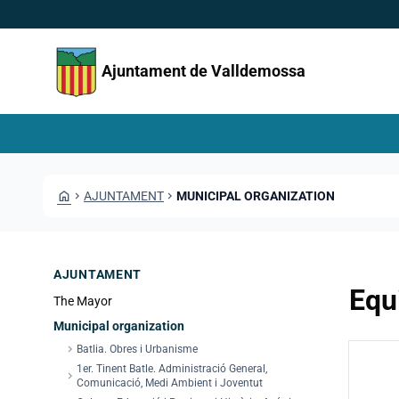
Skip to main content
Saltar al contingut
Ajuntament de Valldemossa
HOME
CHEVRON_RIGHT
AJUNTAMENT
CHEVRON_RIGHT
MUNICIPAL ORGANIZATION
AJUNTAMENT
Equ
The Mayor
Municipal organization
chevron_right
Batlia. Obres i Urbanisme
Llis
1er. Tinent Batle. Administració General,
chevron_right
Comunicació, Medi Ambient i Joventut