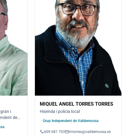
MIQUEL ANGEL TORRES TORRES
 gran i
Hisenda i policia local
endent de
Grup Independent de Valldemossa
ssa
phone
email
609 681 703
mtorres@valldemossa.es