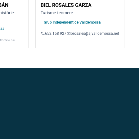
BÁN
BIEL ROSALES GARZA
històric-
Turisme i comerç
Grup Independent de Valldemossa
ssa
phone
email
652 158 927
brosales@ajvalldemossa.net
mossa.es