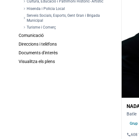
chevron_right
Cultura, Educació i Patrimoni Històric- Artístic
chevron_right
Hisenda i Policia Local
Serveis Socials, Esports, Gent Gran i Brigada
chevron_right
Municipal
chevron_right
Turisme i Comerç
Comunicació
Direccions i telèfons
Documents d'interès
Visualitza els plens
NADA
Batle
Grup 
phone
608 