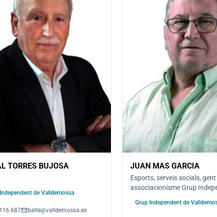
L TORRES BUJOSA
JUAN MAS GARCIA
Esports, serveis socials, gent
associacionisme Grup Indep
Independent de Valldemossa
Valldemossa
Grup Independent de Valldemo
email
116 687
batle@valldemossa.es