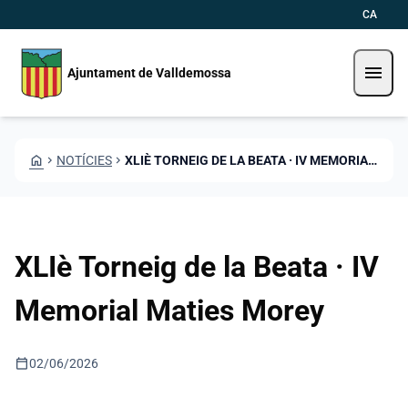
Vés al contingut
Saltar al contingut
CA
menu
Ajuntament de Valldemossa
HOME
CHEVRON_RIGHT
NOTÍCIES
CHEVRON_RIGHT
XLIÈ TORNEIG DE LA BEATA · IV MEMORIAL MATIES MOREY
XLIè Torneig de la Beata · IV
Memorial Maties Morey
calendar_today
02/06/2026