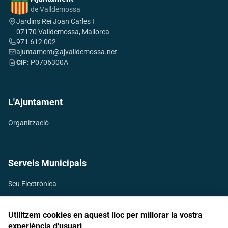
de Valldemossa
Jardins Rei Joan Carles I
07170 Valldemossa, Mallorca
971 612 002
ajuntament@ajvalldemossa.net
CIF:
P0706300A
L'Ajuntament
Organització
Serveis Municipals
Seu Electrònica
Utilitzem cookies en aquest lloc per millorar la vostra
experiència d'usuari