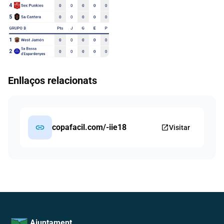
Enllaços relacionats
link
copafacil.com/-iie18
open_in_new
Visitar
Ajuntament