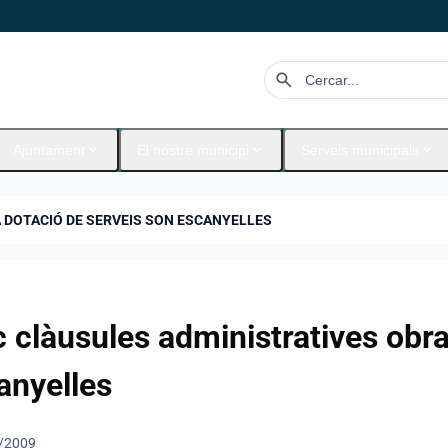
search
expand_more
expand_more
expand_more
Ajuntament
El nostre municipi
Serveis municipals
 DOTACIÓ DE SERVEIS SON ESCANYELLES
c clàusules administratives obr
anyelles
/2009