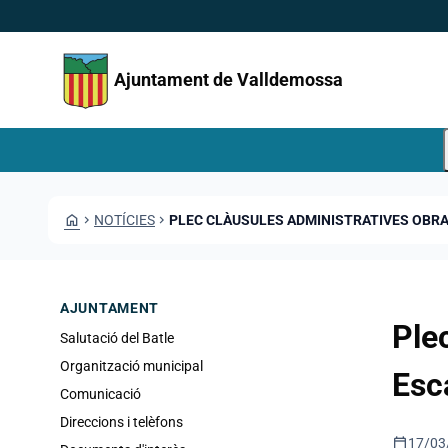
Vés al contingut
Saltar al contingut
Ajuntament de Valldemossa
HOME
CHEVRON_RIGHT
NOTÍCIES
CHEVRON_RIGHT
PLEC CLÀUSULES ADMINISTRATIVES OBRA
AJUNTAMENT
Ple
Salutació del Batle
Organització municipal
Esc
Comunicació
Direccions i telèfons
calendar_today
17/03