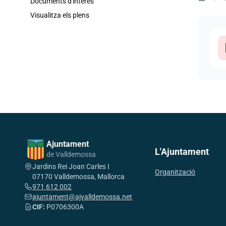
Documents d'interès
Visualitza els plens
Ajuntament
L'Ajuntament
de Valldemossa
Jardins Rei Joan Carles I
Organització
07170 Valldemossa, Mallorca
971 612 002
ajuntament@ajvalldemossa.net
CIF:
P0706300A