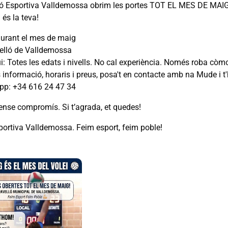
ió Esportiva Valldemossa obrim les portes TOT EL MES DE MAIG. 
és la teva!
urant el mes de maig
elló de Valldemossa
i: Totes les edats i nivells. No cal experiència. Només roba còm
informació, horaris i preus, posa't en contacte amb na Mude i t'
p: +34 616 24 47 34
ense compromís. Si t’agrada, et quedes!
portiva Valldemossa. Feim esport, feim poble!