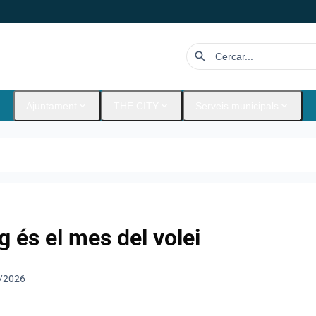
search
expand_more
expand_more
expand_more
Ajuntament
THE CITY
Serveis municipals
g és el mes del volei
/2026