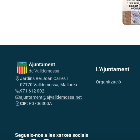
Ajuntament
L'Ajuntament
de Valldemossa
Jardins Rei Joan Carles I
Organització
07170 Valldemossa, Mallorca
971 612 002
ajuntament@ajvalldemossa.net
CIF:
P0706300A
Segueix-nos a les xarxes socials