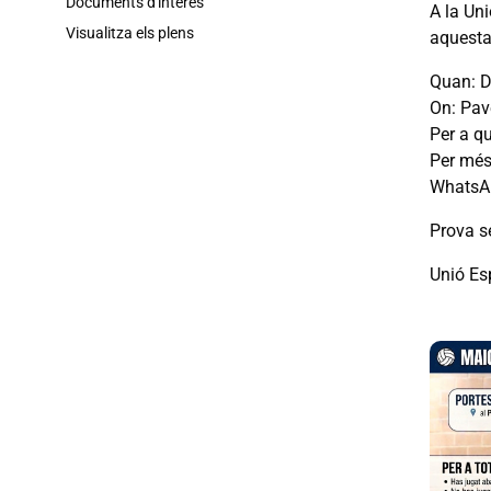
Documents d'interès
A la Un
Visualitza els plens
aquesta 
Quan: D
On: Pav
Per a qu
Per més 
WhatsAp
Prova s
Unió Es