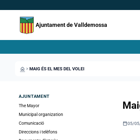
Skip to main content
Saltar al contingut
Ajuntament de Valldemossa
HOME
CHEVRON_RIGHT
MAIG ÉS EL MES DEL VOLEI
AJUNTAMENT
Mai
The Mayor
Municipal organization
calendar_today
Comunicació
05/05
Direccions i telèfons