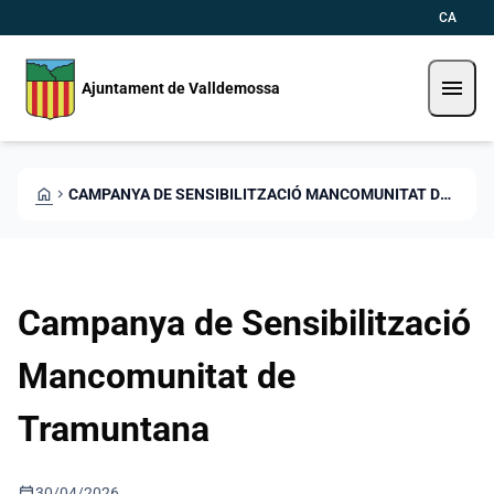
Skip to main content
Saltar al contingut
CA
menu
Ajuntament de Valldemossa
HOME
CHEVRON_RIGHT
CAMPANYA DE SENSIBILITZACIÓ MANCOMUNITAT DE TRAMUNTANA
Campanya de Sensibilització
Mancomunitat de
Tramuntana
calendar_today
30/04/2026