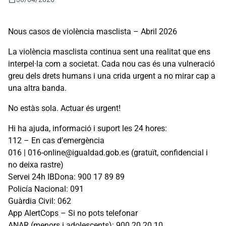
Nous casos de violència masclista – Abril 2026
La violència masclista continua sent una realitat que ens
interpel·la com a societat. Cada nou cas és una vulneració
greu dels drets humans i una crida urgent a no mirar cap a
una altra banda.
No estàs sola. Actuar és urgent!
Hi ha ajuda, informació i suport les 24 hores:
112 – En cas d’emergència
016 | 016-online@igualdad.gob.es (gratuït, confidencial i
no deixa rastre)
Servei 24h IBDona: 900 17 89 89
Policía Nacional: 091
Guàrdia Civil: 062
App AlertCops – Si no pots telefonar
ANAR (menors i adolescents): 900 20 20 10