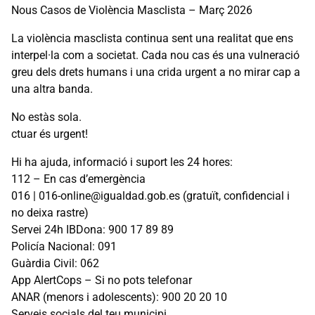
Nous Casos de Violència Masclista – Març 2026
La violència masclista continua sent una realitat que ens
interpel·la com a societat. Cada nou cas és una vulneració
greu dels drets humans i una crida urgent a no mirar cap a
una altra banda.
No estàs sola.
ctuar és urgent!
Hi ha ajuda, informació i suport les 24 hores:
112 – En cas d’emergència
016 | 016-online@igualdad.gob.es (gratuït, confidencial i
no deixa rastre)
Servei 24h IBDona: 900 17 89 89
Policía Nacional: 091
Guàrdia Civil: 062
App AlertCops – Si no pots telefonar
ANAR (menors i adolescents): 900 20 20 10
Serveis socials del teu municipi