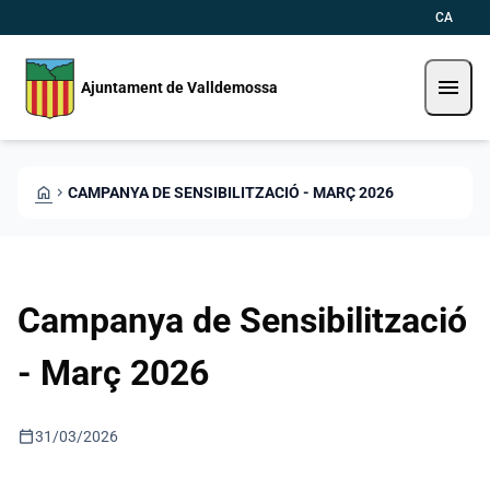
Skip to main content
Saltar al contingut
CA
menu
Ajuntament de Valldemossa
HOME
CHEVRON_RIGHT
CAMPANYA DE SENSIBILITZACIÓ - MARÇ 2026
Campanya de Sensibilització
- Març 2026
calendar_today
31/03/2026