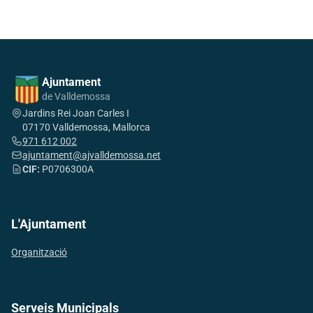
Ajuntament
de Valldemossa
Jardins Rei Joan Carles I
07170 Valldemossa, Mallorca
971 612 002
ajuntament@ajvalldemossa.net
CIF:
P0706300A
L'Ajuntament
Organització
Serveis Municipals