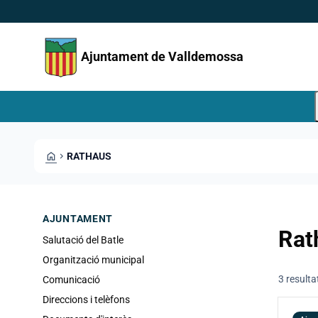
Direkt zum Inhalt
Saltar al contingut
Ajuntament de Valldemossa
HOME
CHEVRON_RIGHT
RATHAUS
AJUNTAMENT
Rat
Salutació del Batle
Organització municipal
3 resulta
Comunicació
Direccions i telèfons