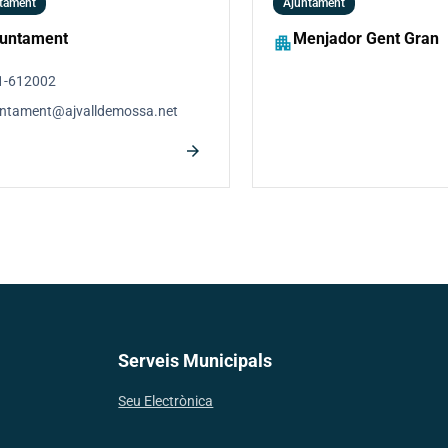
tament
Ajuntament
juntament
Menjador Gent Gran
apartment
1-612002
untament@ajvalldemossa.net
arrow_forward
Serveis Municipals
Seu Electrònica