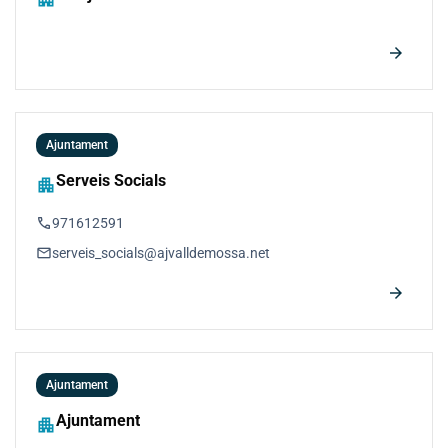
arrow_forward
Ajuntament
Serveis Socials
apartment
phone
971612591
email
serveis_socials@ajvalldemossa.net
arrow_forward
Ajuntament
Ajuntament
apartment