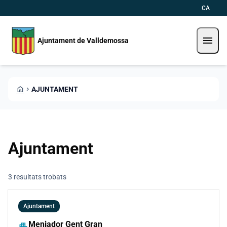
Vés al contingut
Saltar al contingut
CA
menu
Ajuntament de Valldemossa
HOME
CHEVRON_RIGHT
AJUNTAMENT
Ajuntament
3 resultats trobats
Ajuntament
Menjador Gent Gran
apartment