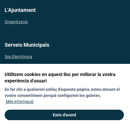
L'Ajuntament
Organització
Serveis Municipals
Seu Electrònica
Utilitzem cookies en aquest lloc per millorar la vostra
experiència d'usuari
Segueix-nos a les xarxes socials
En fer clic a qualsevol enllaç d'aquesta pàgina, esteu donant el
vostre consentiment perquè configurem les galetes.
Més informació
Avís Legal
Contacte
Protecció de dades
Estic d'acord
© 2026 Ajuntament de Valldemossa. Tots els drets reservats.