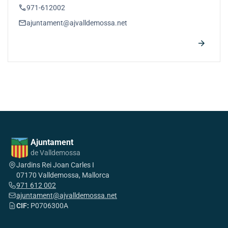
phone
971-612002
email
ajuntament@ajvalldemossa.net
arrow_forward
Ajuntament
de Valldemossa
Jardins Rei Joan Carles I
07170 Valldemossa, Mallorca
971 612 002
ajuntament@ajvalldemossa.net
CIF:
P0706300A