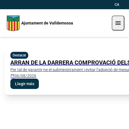
Vés al contingut
Saltar al contingut
CA
menu
Ajuntament de Valldemossa
Ajuntament de Valldemossa
Destacat
ARRAN DE LA DARRERA COMPROVACIÓ DELS 
Per tal de garantir-ne el subministrament i evitar l’adopció de mesure
calendar_today
06/08/2026
Llegir més
Ordenances
Seu electrònica