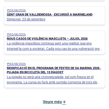
l’Eclipsi Solar.
calendar_today
03/08/2026
GENT GRAN DE VALLDEMOSSA · EXCURSIÓ A MARINELAND
Dimecres, 23 de setembre
calendar_today
03/08/2026
NOUS CASOS DE VIOLÈNCIA MASCLISTA – JULIOL 2026
La violència masclista continua sent una realitat que ens
interpel·la com a societat. Cada nou cas és una vulneració greu
dels drets humans i una crida urgent a no mirar cap a una altra
banda.
calendar_today
03/08/2026
MODIFICACIÓ EN EL PROGRAMA DE FESTES DE SA MARINA 2026 ·
PUJADA EN BICICLETA DEL 13 D'AGOST
La pujada no serà una cronoescalada, tal com figura en el
programa. La cursa es farà amb sortida conjunta de tots els
participants, igual que en edicions anteriors.
arrow_forward
Veure més