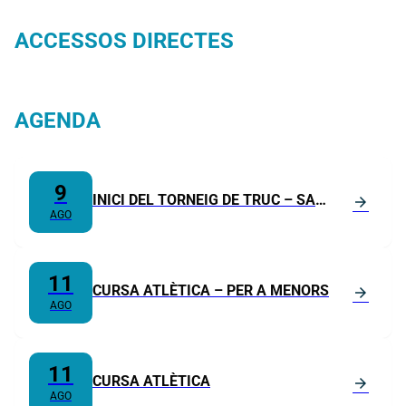
ACCESSOS DIRECTES
Transport
Visualitza els Plens
Documents exposició pública
Oferta educativa
AGENDA
9
INICI DEL TORNEIG DE TRUC – SA
arrow_forward
AGO
MARINA 2026
11
CURSA ATLÈTICA – PER A MENORS
arrow_forward
AGO
11
CURSA ATLÈTICA
arrow_forward
AGO