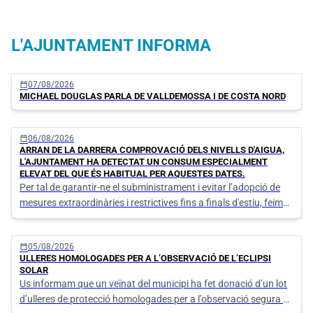
L'AJUNTAMENT INFORMA
calendar_today
07/08/2026
MICHAEL DOUGLAS PARLA DE VALLDEMOSSA I DE COSTA NORD
calendar_today
06/08/2026
ARRAN DE LA DARRERA COMPROVACIÓ DELS NIVELLS D'AIGUA,
L'AJUNTAMENT HA DETECTAT UN CONSUM ESPECIALMENT
ELEVAT DEL QUE ÉS HABITUAL PER AQUESTES DATES.
Per tal de garantir-ne el subministrament i evitar l’adopció de
mesures extraordinàries i restrictives fins a finals d'estiu, feim
una crida a la responsabilitat de tota la ciutadania per tal de
reduir el consum.
calendar_today
05/08/2026
ULLERES HOMOLOGADES PER A L’OBSERVACIÓ DE L’ECLIPSI
SOLAR
Us informam que un veïnat del municipi ha fet donació d’un lot
d’ulleres de protecció homologades per a l’observació segura de