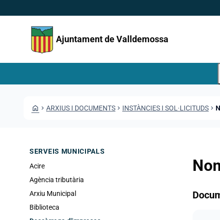
Vés al contingut
Saltar al contingut
Ajuntament de Valldemossa
HOME
CHEVRON_RIGHT
ARXIUS I DOCUMENTS
CHEVRON_RIGHT
INSTÀNCIES I SOL·LICITUDS
CHEVRON_RIGHT
N
SERVEIS MUNICIPALS
Nom
Acire
Agència tributària
Docu
Arxiu Municipal
Biblioteca