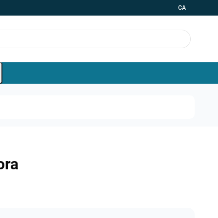
CA
ora