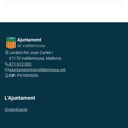
Ajuntament
de Valldemossa
Jardins Rei Joan Carles I
07170 Valldemossa, Mallorca
971 612 002
ajuntament@ajvalldemossa.net
CIF:
P0706300A
L'Ajuntament
Organització