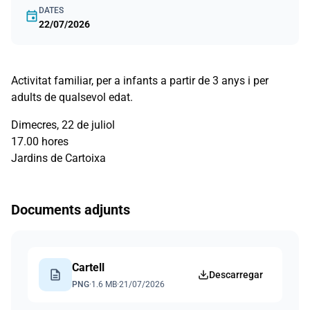
DATES
event
22/07/2026
Activitat familiar, per a infants a partir de 3 anys i per
adults de qualsevol edat.
Dimecres, 22 de juliol
17.00 hores
Jardins de Cartoixa
Documents adjunts
Cartell
description
Descarregar
PNG
·
1.6 MB
·
21/07/2026