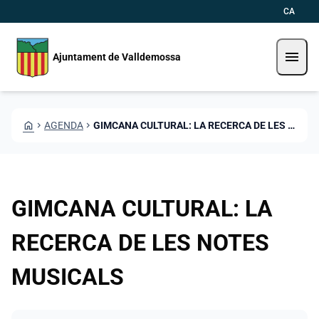
Vés al contingut
Saltar al contingut
CA
menu
Ajuntament de Valldemossa
HOME
CHEVRON_RIGHT
AGENDA
CHEVRON_RIGHT
GIMCANA CULTURAL: LA RECERCA DE LES NOTES MUSICALS
GIMCANA CULTURAL: LA
RECERCA DE LES NOTES
MUSICALS