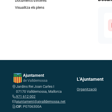
Documents d'interès
Visualitza els plens
Ajuntament
L'Ajuntament
de Valldemossa
Jardins Rei Joan Carles I
Organització
07170 Valldemossa, Mallorca
971 612 002
ajuntament@ajvalldemossa.net
CIF:
P0706300A