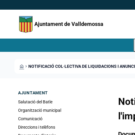
Direkt zum Inhalt
Saltar al contingut
Ajuntament de Valldemossa
HOME
CHEVRON_RIGHT
NOTIFICACIÓ COL·LECTIVA DE LIQUIDACIONS I ANUN
AJUNTAMENT
Not
Salutació del Batle
Organització municipal
l'i
Comunicació
Direccions i telèfons
Docu