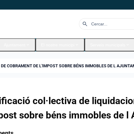
search
expand_more
expand_more
expand_more
Ajuntament
El nostre municipi
Serveis municipals
CI DE COBRAMENT DE L'IMPOST SOBRE BÉNS IMMOBLES DE L AJUNT
ificació col·lectiva de liquidac
mpost sobre béns immobles de l
ments