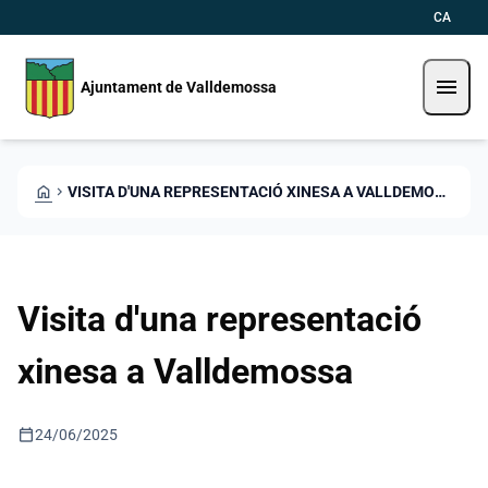
Direkt zum Inhalt
Saltar al contingut
CA
menu
Ajuntament de Valldemossa
HOME
CHEVRON_RIGHT
VISITA D'UNA REPRESENTACIÓ XINESA A VALLDEMOSSA
Visita d'una representació
xinesa a Valldemossa
calendar_today
24/06/2025