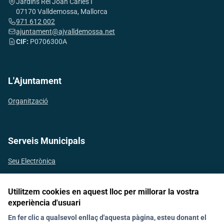
Jardins Rei Joan Carles I
07170 Valldemossa, Mallorca
971 612 002
ajuntament@ajvalldemossa.net
CIF:
P0706300A
L'Ajuntament
Organització
Serveis Municipals
Seu Electrònica
Utilitzem cookies en aquest lloc per millorar la vostra
experiència d'usuari
Segueix-nos a les xarxes socials
En fer clic a qualsevol enllaç d'aquesta pàgina, esteu donant el